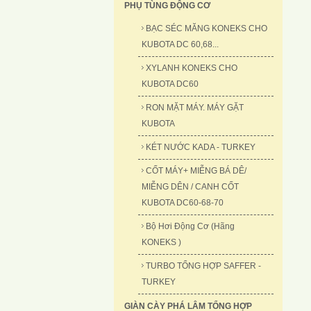
PHỤ TÙNG ĐỘNG CƠ
BẠC SÉC MĂNG KONEKS CHO
KUBOTA DC 60,68...
XYLANH KONEKS CHO
KUBOTA DC60
RON MẶT MÁY. MÁY GẶT
KUBOTA
KÉT NƯỚC KADA - TURKEY
CỐT MÁY+ MIỄNG BÁ DÊ/
MIỄNG DÊN / CANH CỐT
KUBOTA DC60-68-70
Bộ Hơi Động Cơ (Hãng
KONEKS )
TURBO TỔNG HỢP SAFFER -
TURKEY
GIÀN CÀY PHÁ LÂM TỔNG HỢP