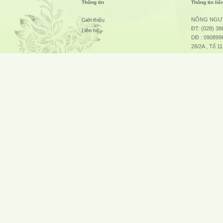
Thông tin
Thông tin liê
NÔNG NGƯ
Giới thiệu
ĐT: (028) 38
Liên hệ
DĐ : 0908996
28/2A , Tổ 1