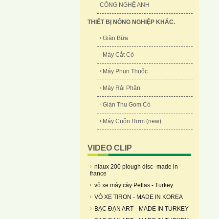
CÔNG NGHỆ ANH
THIẾT BỊ NÔNG NGHIỆP KHÁC.
Giàn Bừa
Máy Cắt Cỏ
Máy Phun Thuốc
Máy Rải Phân
Giàn Thu Gom Cỏ
Máy Cuốn Rơm (new)
VIDEO CLIP
niaux 200 plough disc- made in
france
vỏ xe máy cày Petlas - Turkey
VỎ XE TIRON - MADE IN KOREA
BẠC ĐẠN ART --MADE IN TURKEY