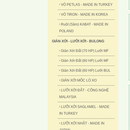
VỎ PETLAS - MADE IN TURKEY
VỎ TIRON - MADE IN KOREA
Ruột (Săm) KABAT - MADE IN
POLAND
GIÀN XỚI - LƯỠI XỚI - BULONG
Giàn Xới Đất (70 HP) Lưỡi MF
Giàn Xới Đất (60 HP) Lưỡi MF
Giàn Xới Đất (60 HP) Lưỡi BUL
GIÀN XỚI MỐC LÒ XO
LƯỠI XỚI ĐẤT - CÔNG NGHỆ
MALAYSIA
LƯỠI XỚI SAGLAMEL - MADE
IN TURKEY
LƯỠI XỚI NHẬT - MADE IN