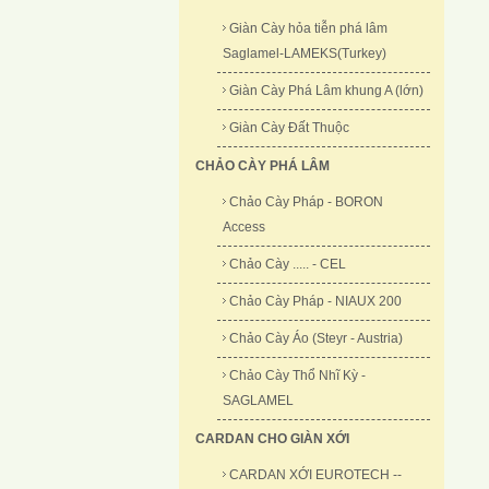
Giàn Cày hỏa tiễn phá lâm
Saglamel-LAMEKS(Turkey)
Giàn Cày Phá Lâm khung A (lớn)
Giàn Cày Đất Thuộc
CHẢO CÀY PHÁ LÂM
Chảo Cày Pháp - BORON
Access
Chảo Cày ..... - CEL
Chảo Cày Pháp - NIAUX 200
Chảo Cày Áo (Steyr - Austria)
Chảo Cày Thổ Nhĩ Kỳ -
SAGLAMEL
CARDAN CHO GIÀN XỚI
CARDAN XỚI EUROTECH --