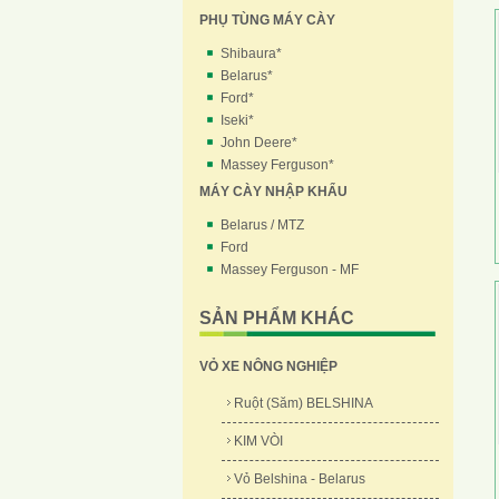
PHỤ TÙNG MÁY CÀY
Shibaura*
Belarus*
Ford*
Iseki*
John Deere*
Massey Ferguson*
MÁY CÀY NHẬP KHẨU
Belarus / MTZ
Ford
Massey Ferguson - MF
SẢN PHẨM KHÁC
VỎ XE NÔNG NGHIỆP
Ruột (Săm) BELSHINA
KIM VÒI
Vỏ Belshina - Belarus