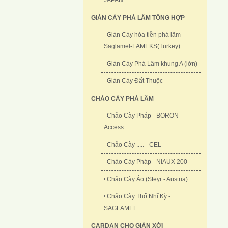
JAPAN
GIÀN CÀY PHÁ LÂM TỔNG HỢP
Giàn Cày hỏa tiễn phá lâm
Saglamel-LAMEKS(Turkey)
Giàn Cày Phá Lâm khung A (lớn)
Giàn Cày Đất Thuộc
CHẢO CÀY PHÁ LÂM
Chảo Cày Pháp - BORON
Access
Chảo Cày ..... - CEL
Chảo Cày Pháp - NIAUX 200
Chảo Cày Áo (Steyr - Austria)
Chảo Cày Thổ Nhĩ Kỳ -
SAGLAMEL
CARDAN CHO GIÀN XỚI