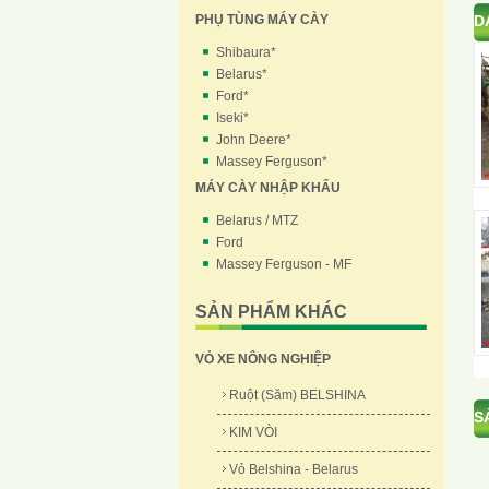
PHỤ TÙNG MÁY CÀY
D
Shibaura*
Belarus*
Ford*
Iseki*
John Deere*
Massey Ferguson*
MÁY CÀY NHẬP KHẨU
Belarus / MTZ
Ford
Massey Ferguson - MF
SẢN PHẨM KHÁC
VỎ XE NÔNG NGHIỆP
Ruột (Săm) BELSHINA
S
KIM VÒI
Vỏ Belshina - Belarus