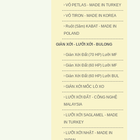
VỎ PETLAS - MADE IN TURKEY
VỎ TIRON - MADE IN KOREA
Ruột (Săm) KABAT - MADE IN
POLAND
GIÀN XỚI - LƯỠI XỚI - BULONG
Giàn Xới Đất (70 HP) Lưỡi MF
Giàn Xới Đất (60 HP) Lưỡi MF
Giàn Xới Đất (60 HP) Lưỡi BUL
GIÀN XỚI MỐC LÒ XO
LƯỠI XỚI ĐẤT - CÔNG NGHỆ
MALAYSIA
LƯỠI XỚI SAGLAMEL - MADE
IN TURKEY
LƯỠI XỚI NHẬT - MADE IN