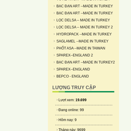
BẠC ĐẠN ART --MADE IN TURKEY
BẠC ĐẠN ART --MADE IN TURKEY
LỌC DELSA -- MADE IN TURKEY
LỌC DELSA -- MADE IN TURKEY 2
HYDROPACK --MADE IN TURKEY
SAGLAMEL --MADE IN TURKEY
PHỐT ASA --MADE IN TAIWAN
SPAREX--ENGLAND 2
BẠC ĐẠN ART --MADE IN TURKEY2
SPAREX--ENGLAND
BEPCO - ENGLAND
LƯỢNG TRUY CẬP
Lượt xem:
19.699
Đang online: 99
Hôm nay: 9
Tháng này: 9699