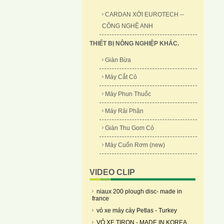
CARDAN XỚI EUROTECH --
CÔNG NGHỆ ANH
THIẾT BỊ NÔNG NGHIỆP KHÁC.
Giàn Bừa
Máy Cắt Cỏ
Máy Phun Thuốc
Máy Rải Phân
Giàn Thu Gom Cỏ
Máy Cuốn Rơm (new)
VIDEO CLIP
niaux 200 plough disc- made in
france
vỏ xe máy cày Petlas - Turkey
VỎ XE TIRON - MADE IN KOREA