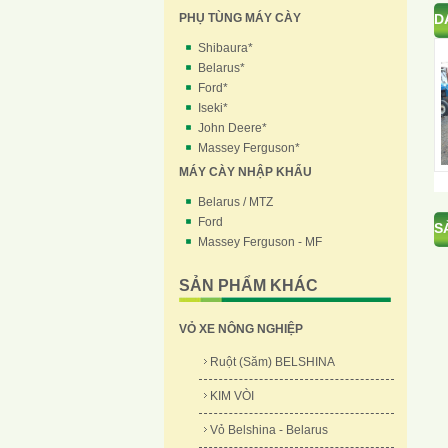
PHỤ TÙNG MÁY CÀY
D
Shibaura*
Belarus*
Ford*
Iseki*
John Deere*
Massey Ferguson*
MÁY CÀY NHẬP KHẨU
Belarus / MTZ
Ford
S
Massey Ferguson - MF
SẢN PHẨM KHÁC
VỎ XE NÔNG NGHIỆP
Ruột (Săm) BELSHINA
KIM VÒI
Vỏ Belshina - Belarus