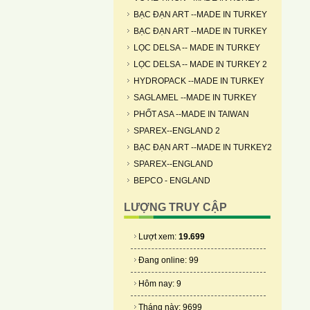
BẠC ĐẠN ART --MADE IN TURKEY
BẠC ĐẠN ART --MADE IN TURKEY
LỌC DELSA -- MADE IN TURKEY
LỌC DELSA -- MADE IN TURKEY 2
HYDROPACK --MADE IN TURKEY
SAGLAMEL --MADE IN TURKEY
PHỐT ASA --MADE IN TAIWAN
SPAREX--ENGLAND 2
BẠC ĐẠN ART --MADE IN TURKEY2
SPAREX--ENGLAND
BEPCO - ENGLAND
LƯỢNG TRUY CẬP
Lượt xem:
19.699
Đang online: 99
Hôm nay: 9
Tháng này: 9699