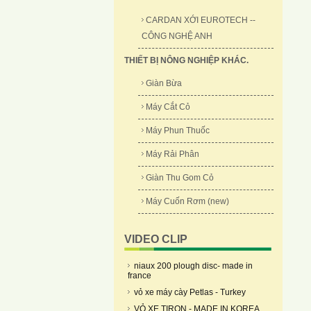
CARDAN XỚI EUROTECH --
CÔNG NGHỆ ANH
THIẾT BỊ NÔNG NGHIỆP KHÁC.
Giàn Bừa
Máy Cắt Cỏ
Máy Phun Thuốc
Máy Rải Phân
Giàn Thu Gom Cỏ
Máy Cuốn Rơm (new)
VIDEO CLIP
niaux 200 plough disc- made in
france
vỏ xe máy cày Petlas - Turkey
VỎ XE TIRON - MADE IN KOREA