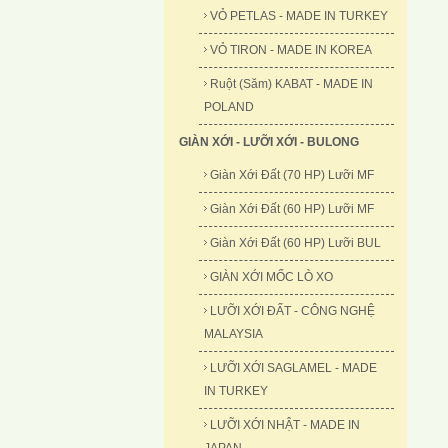
VỎ PETLAS - MADE IN TURKEY
VỎ TIRON - MADE IN KOREA
Ruột (Săm) KABAT - MADE IN
POLAND
GIÀN XỚI - LƯỠI XỚI - BULONG
Giàn Xới Đất (70 HP) Lưỡi MF
Giàn Xới Đất (60 HP) Lưỡi MF
Giàn Xới Đất (60 HP) Lưỡi BUL
GIÀN XỚI MỐC LÒ XO
LƯỠI XỚI ĐẤT - CÔNG NGHỆ
MALAYSIA
LƯỠI XỚI SAGLAMEL - MADE
IN TURKEY
LƯỠI XỚI NHẬT - MADE IN