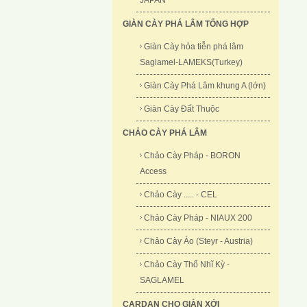
JAPAN
GIÀN CÀY PHÁ LÂM TỔNG HỢP
Giàn Cày hỏa tiễn phá lâm
Saglamel-LAMEKS(Turkey)
Giàn Cày Phá Lâm khung A (lớn)
Giàn Cày Đất Thuộc
CHẢO CÀY PHÁ LÂM
Chảo Cày Pháp - BORON
Access
Chảo Cày ..... - CEL
Chảo Cày Pháp - NIAUX 200
Chảo Cày Áo (Steyr - Austria)
Chảo Cày Thổ Nhĩ Kỳ -
SAGLAMEL
CARDAN CHO GIÀN XỚI